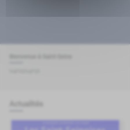
Bienvenue à Saint-Seine
fsqFSQfsqFQS
Actualités