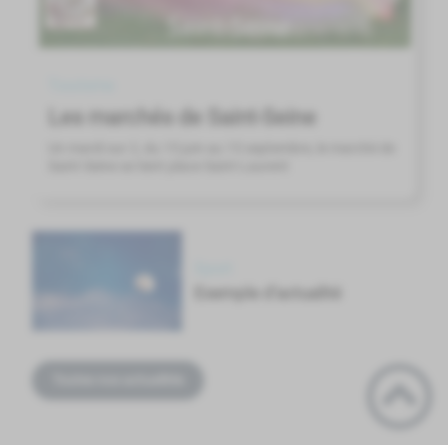
tourisme
Les marchés de Saint-Seine
Un mardi sur 2, du 15 juin au 15 septembre, le marché de
Saint-Seine se tient place Saint-Laurent
sport
Exemple d'actualité
Toutes nos actualités